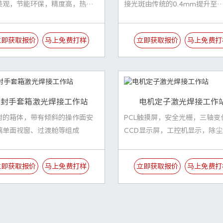
美观，节能环保，精度高，热影
接光斑由传统的0.4mm提升至
0.04mm
立即获取报价
马上免费打样
立即获取报价
马上免费打
密封手套箱激光焊接工作站
电机定子激光焊接工作
封的箱体，带有倾斜的操作面安
PCL触摸屏，安全光栅，三轴变
璃单面视窗、过渡舱等组成
CCD显示屏，工控机显示，除
立即获取报价
马上免费打样
立即获取报价
马上免费打