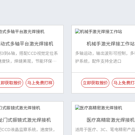
摆动式多轴平台激光焊接机
机械手激光焊接工作站
制3到6轴，搭配CCD视觉定位系
多轴运动，输出波形可控制，多
速度快，焊缝美观，节能环保，
护系统，配件支持全进口
高，热影响小
立即获取报价
马上免费打样
立即获取报价
马上免费打
龙门式振镜式激光焊接机
医疗高精密激光焊接机
配CCD液晶监察系统，速度快，
适用于医疗、3C、笔电精密产